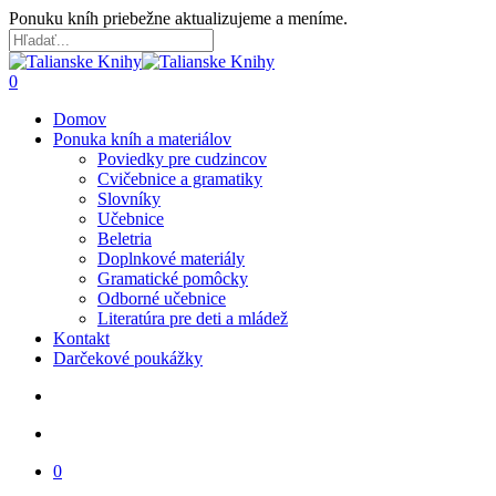
Skip
Ponuku kníh priebežne aktualizujeme a meníme.
to
main
Close
content
Search
search
account
0
Menu
Domov
Ponuka kníh a materiálov
Poviedky pre cudzincov
Cvičebnice a gramatiky
Slovníky
Učebnice
Beletria
Doplnkové materiály
Gramatické pomôcky
Odborné učebnice
Literatúra pre deti a mládež
Kontakt
Darčekové poukážky
search
account
0