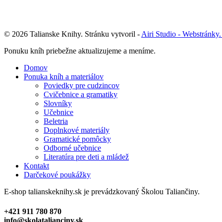
© 2026 Talianske Knihy. Stránku vytvoril -
Airi Studio - Webstránky.
Close
Ponuku kníh priebežne aktualizujeme a meníme.
Menu
Domov
Ponuka kníh a materiálov
Poviedky pre cudzincov
Cvičebnice a gramatiky
Slovníky
Učebnice
Beletria
Doplnkové materiály
Gramatické pomôcky
Odborné učebnice
Literatúra pre deti a mládež
Kontakt
Darčekové poukážky
E-shop talianskeknihy.sk je prevádzkovaný Školou Taliančiny.
+421 911 780 870
info@skolatalianciny.sk