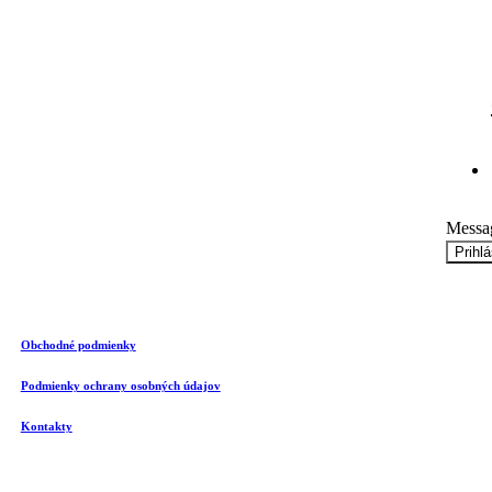
Prihláste sa na odber n
Email
Súhlas
Messa
Prihl
Obchodné podmienky
Podmienky ochrany osobných údajov
Kontakty