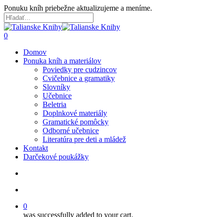
Skip
Ponuku kníh priebežne aktualizujeme a meníme.
to
main
Close
content
Search
search
account
0
Menu
Domov
Ponuka kníh a materiálov
Poviedky pre cudzincov
Cvičebnice a gramatiky
Slovníky
Učebnice
Beletria
Doplnkové materiály
Gramatické pomôcky
Odborné učebnice
Literatúra pre deti a mládež
Kontakt
Darčekové poukážky
search
account
0
was successfully added to your cart.