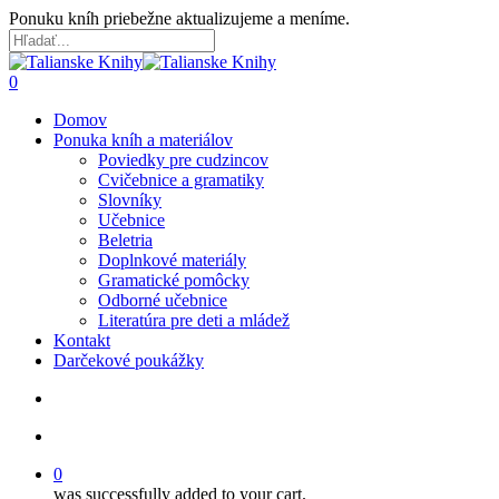
Skip
Ponuku kníh priebežne aktualizujeme a meníme.
to
main
Close
content
Search
search
account
0
Menu
Domov
Ponuka kníh a materiálov
Poviedky pre cudzincov
Cvičebnice a gramatiky
Slovníky
Učebnice
Beletria
Doplnkové materiály
Gramatické pomôcky
Odborné učebnice
Literatúra pre deti a mládež
Kontakt
Darčekové poukážky
search
account
0
was successfully added to your cart.