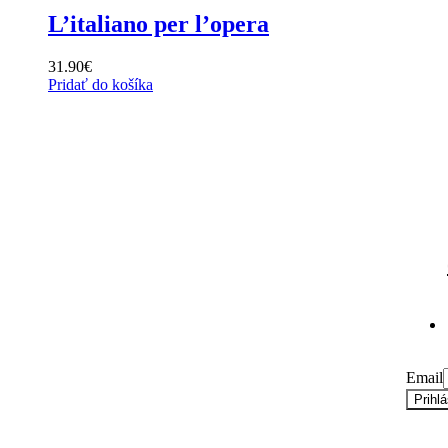
L’italiano per l’opera
31.90
€
Pridať do košíka
Prihláste sa na odber n
Email
Súhlas
Email
Prihl