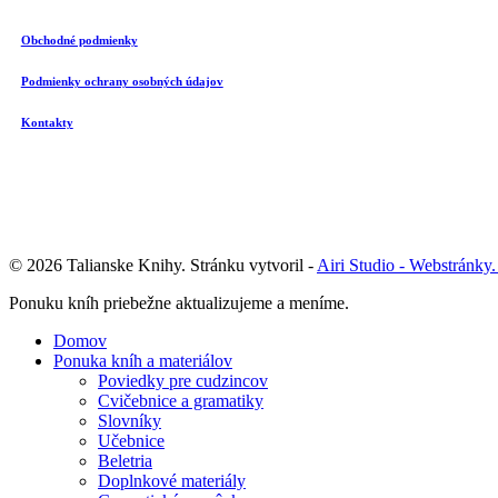
Obchodné podmienky
Podmienky ochrany osobných údajov
Kontakty
© 2026 Talianske Knihy. Stránku vytvoril -
Airi Studio - Webstránky.
Close
Ponuku kníh priebežne aktualizujeme a meníme.
Menu
Domov
Ponuka kníh a materiálov
Poviedky pre cudzincov
Cvičebnice a gramatiky
Slovníky
Učebnice
Beletria
Doplnkové materiály