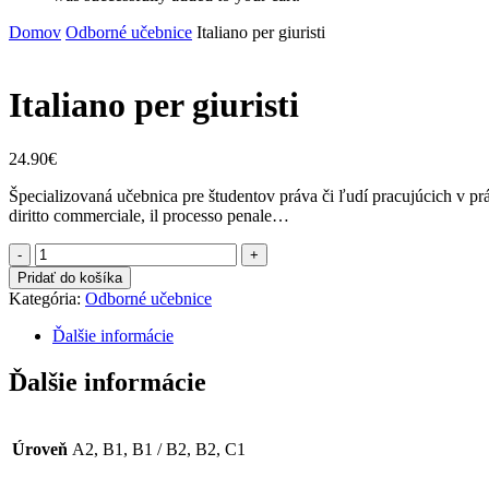
Domov
Odborné učebnice
Italiano per giuristi
Italiano per giuristi
24.90
€
Špecializovaná učebnica pre študentov práva či ľudí pracujúcich v právn
diritto commerciale, il processo penale…
množstvo
Italiano
Pridať do košíka
per
Kategória:
Odborné učebnice
giuristi
Ďalšie informácie
Ďalšie informácie
Úroveň
A2, B1, B1 / B2, B2, C1