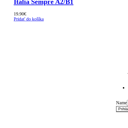
Italia Sempre A2/B1
19.90
€
Pridať do košíka
Prihláste sa na odber n
Email
Súhlas
Name
Prihl