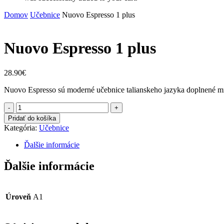
Domov
Učebnice
Nuovo Espresso 1 plus
Nuovo Espresso 1 plus
28.90
€
Nuovo Espresso sú moderné učebnice talianskeho jazyka doplnené mn
množstvo
Nuovo
Pridať do košíka
Espresso
Kategória:
Učebnice
1
plus
Ďalšie informácie
Ďalšie informácie
Úroveň
A1