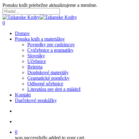
Skip
Ponuku kníh priebežne aktualizujeme a meníme.
to
main
Close
content
Search
search
account
0
Menu
Domov
Ponuka kníh a materiálov
Poviedky pre cudzincov
Cvičebnice a gramatiky
Slovníky
Učebnice
Beletria
Doplnkové materiály
Gramatické pomôcky
Odborné učebnice
Literatúra pre deti a mládež
Kontakt
Darčekové poukážky
search
account
0
was successfully added to your cart.