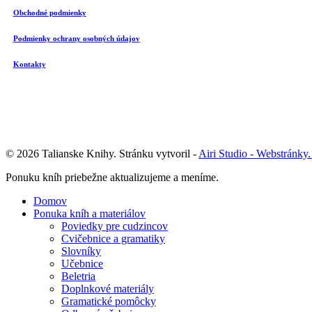
Obchodné podmienky
Podmienky ochrany osobných údajov
Kontakty
© 2026 Talianske Knihy. Stránku vytvoril -
Airi Studio - Webstránky.
Close
Ponuku kníh priebežne aktualizujeme a meníme.
Menu
Domov
Ponuka kníh a materiálov
Poviedky pre cudzincov
Cvičebnice a gramatiky
Slovníky
Učebnice
Beletria
Doplnkové materiály
Gramatické pomôcky