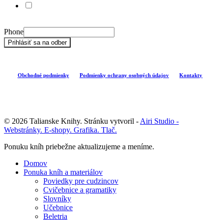
Súhlasím so spracovaním údajov na účely zasielania
informačných newsletterov.
Phone
Prihlásiť sa na odber
Obchodné podmienky
Podmienky ochrany osobných údajov
Kontakty
© 2026 Talianske Knihy. Stránku vytvoril -
Airi Studio -
Webstránky. E-shopy. Grafika. Tlač.
Close
Ponuku kníh priebežne aktualizujeme a meníme.
Menu
Domov
Ponuka kníh a materiálov
Poviedky pre cudzincov
Cvičebnice a gramatiky
Slovníky
Učebnice
Beletria