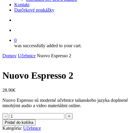
Kontakt
Darčekové poukážky
search
account
0
was successfully added to your cart.
Domov
Učebnice
Nuovo Espresso 2
Nuovo Espresso 2
28.90
€
Nuovo Espresso sú moderné učebnice talianskeho jazyka doplnené
mnohými audio a video materiálmi online.
množstvo
Nuovo
Pridať do košíka
Espresso
Kategória:
Učebnice
2