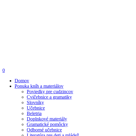
search
account
0
Menu
Domov
Ponuka kníh a materiálov
Poviedky pre cudzincov
Cvičebnice a gramatiky
Slovníky
Učebnice
Beletria
Doplnkové materiály
Gramatické pomôcky
Odborné učebnice
Literatúra pre deti a mládež