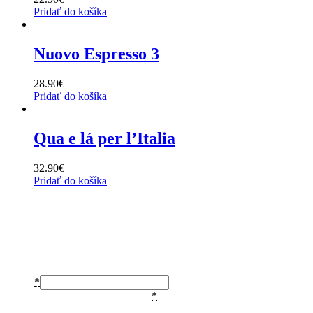
Pridať do košíka
Nuovo Espresso 3
28.90
€
Pridať do košíka
Qua e lá per l’Italia
32.90
€
Pridať do košíka
Prihláste sa na odber
noviniek
Email
*
Súhlas so zasielaním newslettera
*