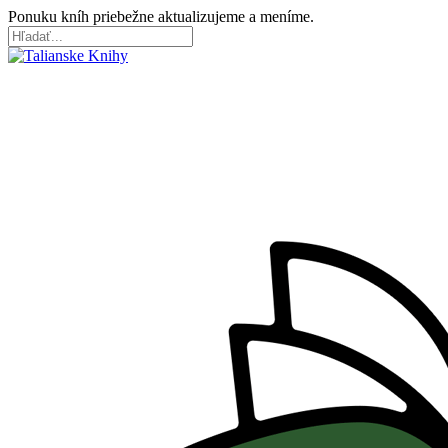
Skip
Ponuku kníh priebežne aktualizujeme a meníme.
to
main
Close
content
Search