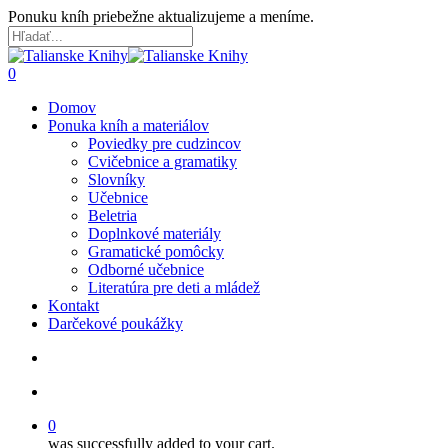
Skip
Ponuku kníh priebežne aktualizujeme a meníme.
to
main
Close
content
Search
search
account
0
Menu
Domov
Ponuka kníh a materiálov
Poviedky pre cudzincov
Cvičebnice a gramatiky
Slovníky
Učebnice
Beletria
Doplnkové materiály
Gramatické pomôcky
Odborné učebnice
Literatúra pre deti a mládež
Kontakt
Darčekové poukážky
search
account
0
was successfully added to your cart.