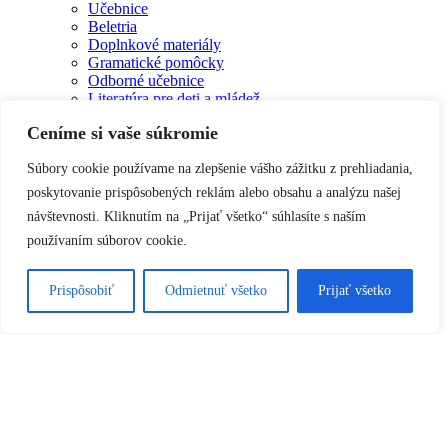
Učebnice
Beletria
Doplnkové materiály
Gramatické pomôcky
Odborné učebnice
Literatúra pre deti a mládež
Kontakt
Ceníme si vaše súkromie
Darčekové poukážky
E-shop talianskeknihy.sk je prevádzkovaný Školou Taliančiny.
Súbory cookie používame na zlepšenie vášho zážitku z prehliadania,
poskytovanie prispôsobených reklám alebo obsahu a analýzu našej
+421 911 780 870
návštevnosti. Kliknutím na „Prijať všetko“ súhlasíte s naším
info@skolatalianciny.sk
používaním súborov cookie.
Prispôsobiť
Odmietnuť všetko
Prijať všetko