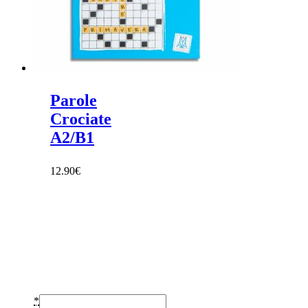
Parole
Crociate
A2/B1
12.90
€
Prihláste sa na odber
noviniek
Email
*