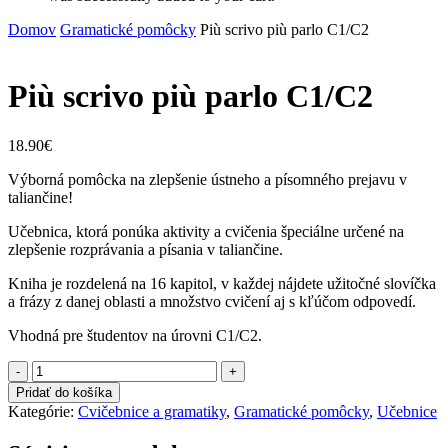
Domov
Gramatické pomôcky
Più scrivo più parlo C1/C2
Più scrivo più parlo C1/C2
18.90
€
Výborná pomôcka na zlepšenie ústneho a písomného prejavu v
taliančine!
Učebnica, ktorá ponúka aktivity a cvičenia špeciálne určené na
zlepšenie rozprávania a písania v taliančine.
Kniha je rozdelená na 16 kapitol, v každej nájdete užitočné slovíčka
a frázy z danej oblasti a množstvo cvičení aj s kľúčom odpovedí.
Vhodná pre študentov na úrovni C1/C2.
množstvo
Più
Pridať do košíka
scrivo
Kategórie:
Cvičebnice a gramatiky
,
Gramatické pomôcky
,
Učebnice
più
parlo