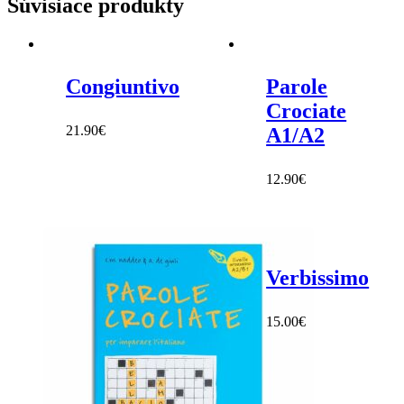
Súvisiace produkty
C1/C2
Congiuntivo
Parole
Crociate
21.90
€
A1/A2
12.90
€
Verbissimo
15.00
€