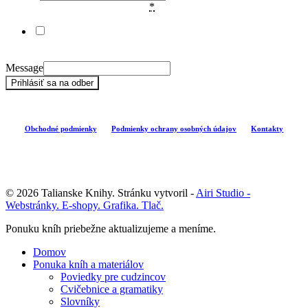
Súhlas so zasielaním newslettera
*
Súhlasím so spracovaním údajov na účely zasielania
informačných newsletterov.
Message
Prihlásiť sa na odber
Obchodné podmienky
Podmienky ochrany osobných údajov
Kontakty
© 2026 Talianske Knihy. Stránku vytvoril -
Airi Studio -
Webstránky. E-shopy. Grafika. Tlač.
Close
Ponuku kníh priebežne aktualizujeme a meníme.
Menu
Domov
Ponuka kníh a materiálov
Poviedky pre cudzincov
Cvičebnice a gramatiky
Slovníky