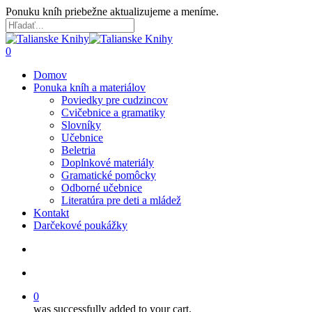
Skip
Ponuku kníh priebežne aktualizujeme a meníme.
to
main
Close
content
Search
search
account
0
Menu
Domov
Ponuka kníh a materiálov
Poviedky pre cudzincov
Cvičebnice a gramatiky
Slovníky
Učebnice
Beletria
Doplnkové materiály
Gramatické pomôcky
Odborné učebnice
Literatúra pre deti a mládež
Kontakt
Darčekové poukážky
search
account
0
was successfully added to your cart.