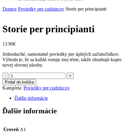
Domov
Poviedky pre cudzincov
Storie per principianti
Storie per principianti
13.90
€
Jednoduché, samostatné poviedky pre úplných začiatočníkov.
Výhoda je, že sa každá venuje inej téme, takže obsahujú kopec
novej slovnej zásoby.
množstvo
Storie
Pridať do košíka
per
Kategória:
Poviedky pre cudzincov
principianti
Ďalšie informácie
Ďalšie informácie
Úroveň
A1