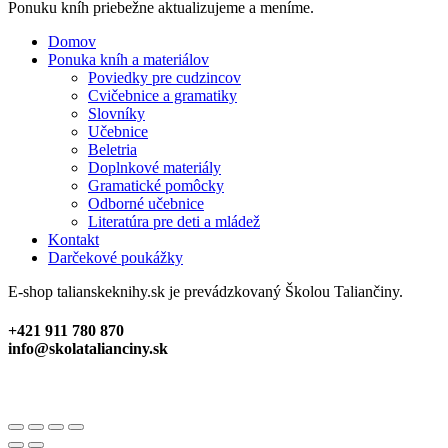
Close
Ponuku kníh priebežne aktualizujeme a meníme.
Menu
Domov
Ponuka kníh a materiálov
Poviedky pre cudzincov
Cvičebnice a gramatiky
Slovníky
Učebnice
Beletria
Doplnkové materiály
Gramatické pomôcky
Odborné učebnice
Literatúra pre deti a mládež
Kontakt
Darčekové poukážky
E-shop talianskeknihy.sk je prevádzkovaný Školou Taliančiny.
+421 911 780 870
info@skolatalianciny.sk