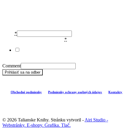
Prihláste sa na odber
noviniek
Email
*
Súhlas so zasielaním newslettera
*
Súhlasím so spracovaním údajov na účely zasielania
informačných newsletterov.
Comment
Prihlásiť sa na odber
Obchodné podmienky
Podmienky ochrany osobných údajov
Kontakty
© 2026 Talianske Knihy. Stránku vytvoril -
Airi Studio -
Webstránky. E-shopy. Grafika. Tlač.