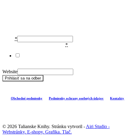
Prihláste sa na odber
noviniek
Email
*
Súhlas so zasielaním newslettera
*
Súhlasím so spracovaním údajov na účely zasielania
informačných newsletterov.
Website
Prihlásiť sa na odber
Obchodné podmienky
Podmienky ochrany osobných údajov
Kontakty
© 2026 Talianske Knihy. Stránku vytvoril -
Airi Studio -
Webstránky. E-shopy. Grafika. Tlač.