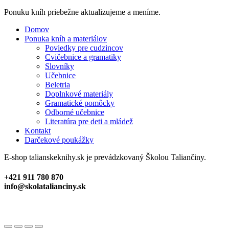
Close
Ponuku kníh priebežne aktualizujeme a meníme.
Menu
Domov
Ponuka kníh a materiálov
Poviedky pre cudzincov
Cvičebnice a gramatiky
Slovníky
Učebnice
Beletria
Doplnkové materiály
Gramatické pomôcky
Odborné učebnice
Literatúra pre deti a mládež
Kontakt
Darčekové poukážky
E-shop talianskeknihy.sk je prevádzkovaný Školou Taliančiny.
+421 911 780 870
info@skolatalianciny.sk