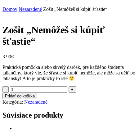
Domov
Nezaradené
Zošit „Nemôžeš si kúpiť šťastie“
Zošit „Nemôžeš si kúpiť
šťastie“
3.90
€
Praktická pomôcka alebo skvelý darček, pre každého študenta
taliančiny, ktorý vie, že šťastie si kúpiť nemôže, ale môže sa učiť po
taliansky! A to je prakticky to isté
množstvo
Zošit
Pridať do košíka
"Nemôžeš
Kategória:
Nezaradené
si
kúpiť
Súvisiace produkty
šťastie"