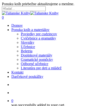
Skip
Ponuku kníh priebežne aktualizujeme a meníme.
to
main
Close
content
Search
search
account
0
Menu
Domov
Ponuka kníh a materiálov
Poviedky pre cudzincov
Cvičebnice a gramatiky
Slovníky
Učebnice
Beletria
Doplnkové materiály
Gramatické pomôcky
Odborné učebnice
Literatúra pre deti a mládež
Kontakt
Darčekové poukážky
search
account
0
was successfully added to your cart.